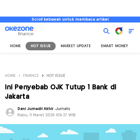
Scroll kebawah untuk membaca artikel
HOME
HOT ISSUE
MARKET UPDATE
SMART MONEY
I
HOME
FINANCE
HOT ISSUE
Ini Penyebab OJK Tutup 1 Bank di
Jakarta
Dani Jumadil Akhir
,
Jurnalis
Rabu, 11 Maret 2026 |09:37 WIB