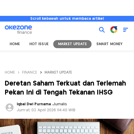
Scroll kebawah untuk membaca artikel
HOME
HOT ISSUE
MARKET UPDATE
SMART MONEY
I
HOME
FINANCE
MARKET UPDATE
Deretan Saham Terkuat dan Terlemah
Pekan Ini di Tengah Tekanan IHSG
Iqbal Dwi Purnama
,
Jurnalis
Jum'at, 03 April 2026 |14:40 WIB