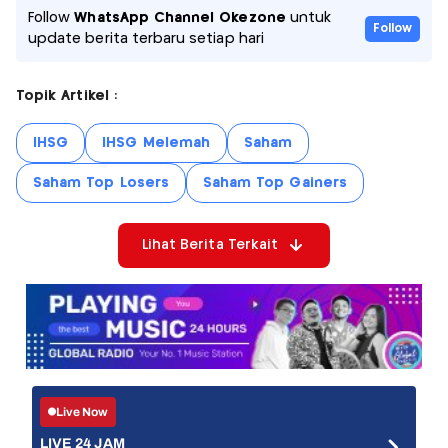
Follow
WhatsApp Channel Okezone
untuk
Follow
update berita terbaru setiap hari
Topik Artikel :
IHSG
IHSG Melemah
Saham
Saham Top Losers
Saham Top Gainers
Lihat Berita Terkait
Live Now
LIVE 24 JAM