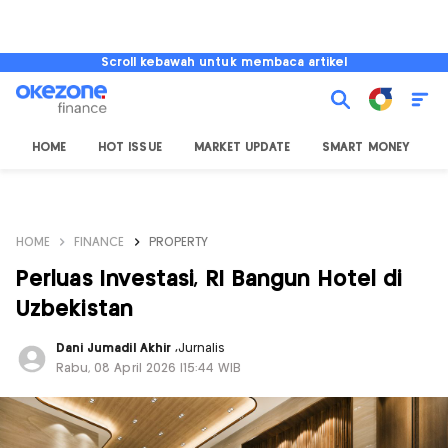
Scroll kebawah untuk membaca artikel
HOME
HOT ISSUE
MARKET UPDATE
SMART MONEY
I
HOME
FINANCE
PROPERTY
Perluas Investasi, RI Bangun Hotel di
Uzbekistan
Dani Jumadil Akhir
,
Jurnalis
Rabu, 08 April 2026 |15:44 WIB