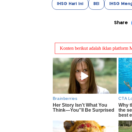
IHSG Hari Ini
BEI
IHSG Men
Share