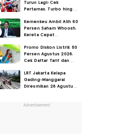
Turun Lagi! Cek
Pertamax, Turbo hingga
Pertalite Hari Ini 6
Kemenkeu Ambil Alih 60
Agustus 2026
Persen Saham Whoosh,
Kereta Cepat
Diperpanjang hingga
Promo Diskon Listrik 50
Surabaya
Persen Agustus 2026,
Cek Daftar Tarif dan
Syaratnya
LRT Jakarta Kelapa
Gading-Manggarai
Diresmikan 26 Agustus
2026
Advertisement