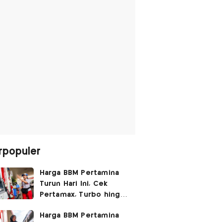
rpopuler
Harga BBM Pertamina
Turun Hari Ini, Cek
Pertamax, Turbo hingga
Pertalite 7 Agustus
Harga BBM Pertamina
2026