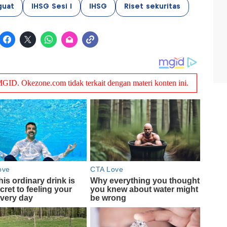
guat
IHSG Sesi I
IHSG
Riset sekuritas