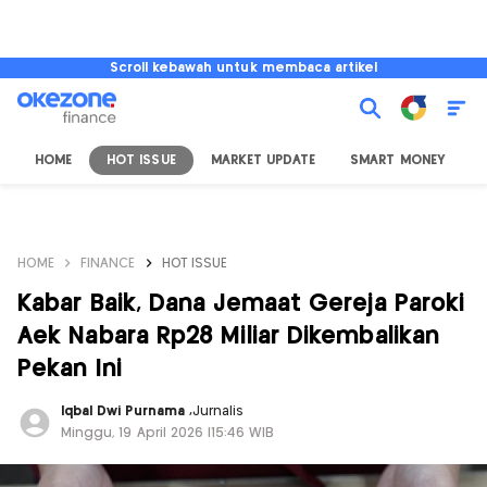
Scroll kebawah untuk membaca artikel
HOME
HOT ISSUE
MARKET UPDATE
SMART MONEY
I
HOME
FINANCE
HOT ISSUE
Kabar Baik, Dana Jemaat Gereja Paroki
Aek Nabara Rp28 Miliar Dikembalikan
Pekan Ini
Iqbal Dwi Purnama
,
Jurnalis
Minggu, 19 April 2026 |15:46 WIB