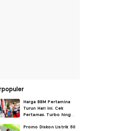
rpopuler
Harga BBM Pertamina
Turun Hari Ini, Cek
Pertamax, Turbo hingga
Pertalite 7 Agustus
Promo Diskon Listrik 50
2026