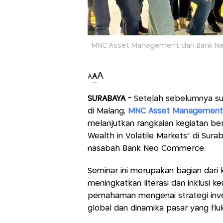
MNC Asset Management dan Bank Neo
A
A
A
SURABAYA -
Setelah sebelumnya su
di Malang,
MNC Asset Management
melanjutkan rangkaian kegiatan ber
Wealth in Volatile Markets” di Surab
nasabah Bank Neo Commerce.
Seminar ini merupakan bagian dari 
meningkatkan literasi dan inklusi 
pemahaman mengenai strategi inve
global dan dinamika pasar yang fluk