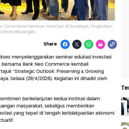
 Commerce Seminar Investasi di Surabaya, Tingkatkan
Literasi Keuangan
Share
kses menyelenggarakan seminar edukasi investasi
bersama Bank Neo Commerce kembali
tajuk “Strategic Outlook: Preserving & Growing
aya, Selasa (28/4/2026). Kegiatan ini dihadiri oleh
Te
komitmen berkelanjutan kedua institusi dalam
keuangan masyarakat, sekaligus memberikan
stasi yang tepat di tengah ketidakpastian ekonomi
tuatif.