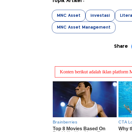
Topik Artikel :
MNC Asset
investasi
Liter
MNC Asset Management
Share