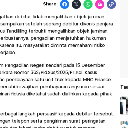
Share
tkan debitur tidak mengalihkan objek jaminan
isampaikan setelah seorang debitur divonis penjara
us Tandililing terbukti mengalihkan objek jaminan
t perbuatannya, pengadilan menjatuhkan hukuman
Karena itu, masyarakat diminta memahami risiko
rjalan.
kim Pengadilan Negeri Kendari pada 15 Desember
erkara Nomor 362/Pid.Sus/2025/PT.Kdi. Kasus
an pembiayaan satu unit truk kepada MNC Finance.
Te
menuhi kewajiban pembayaran angsuran sesuai
aminan fidusia diketahui sudah dialihkan kepada pihak
agai langkah persuasif kepada debitur tersebut.
ngan telepon serta pengiriman surat peringatan