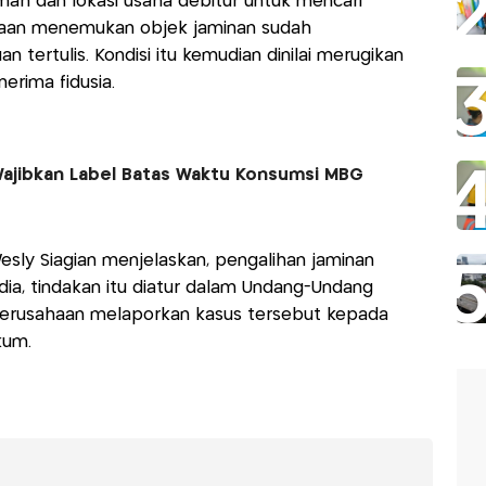
mah dan lokasi usaha debitur untuk mencari
ahaan menemukan objek jaminan sudah
 tertulis. Kondisi itu kemudian dinilai merugikan
rima fidusia.
ajibkan Label Batas Waktu Konsumsi MBG
sly Siagian menjelaskan, pengalihan jaminan
ia, tindakan itu diatur dalam Undang-Undang
 perusahaan melaporkan kasus tersebut kepada
ukum.