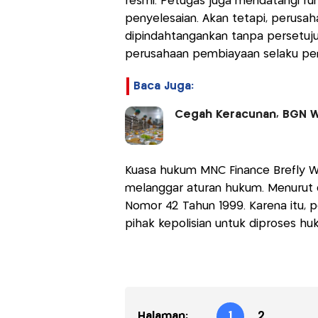
resmi. Petugas juga mendatangi ru
penyelesaian. Akan tetapi, perus
dipindahtangankan tanpa persetujuan
perusahaan pembiayaan selaku pene
Baca Juga:
Cegah Keracunan, BGN W
Kuasa hukum MNC Finance Brefly We
melanggar aturan hukum. Menurut d
Nomor 42 Tahun 1999. Karena itu,
pihak kepolisian untuk diproses h
Halaman:
1
2