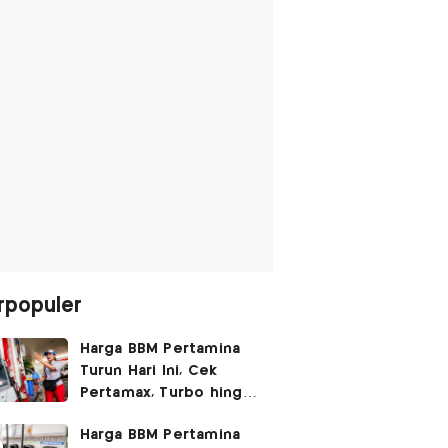
rpopuler
Harga BBM Pertamina
Turun Hari Ini, Cek
Pertamax, Turbo hingga
Pertalite 7 Agustus
Harga BBM Pertamina
2026