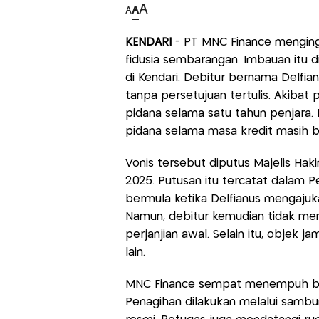
A
A
A
KENDARI
- PT MNC Finance menginga
fidusia sembarangan. Imbauan itu d
di Kendari. Debitur bernama Delfian
tanpa persetujuan tertulis. Akiba
pidana selama satu tahun penjara. 
pidana selama masa kredit masih be
Vonis tersebut diputus Majelis Ha
2025. Putusan itu tercatat dalam P
bermula ketika Delfianus mengajuk
Namun, debitur kemudian tidak me
perjanjian awal. Selain itu, objek j
lain.
MNC Finance sempat menempuh berb
Penagihan dilakukan melalui sambu