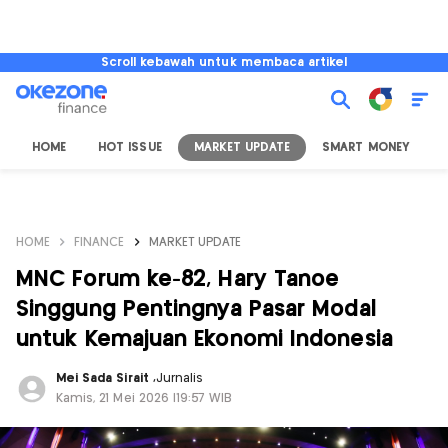
Scroll kebawah untuk membaca artikel
HOME
HOT ISSUE
MARKET UPDATE
SMART MONEY
I
HOME
FINANCE
MARKET UPDATE
MNC Forum ke-82, Hary Tanoe
Singgung Pentingnya Pasar Modal
untuk Kemajuan Ekonomi Indonesia
Mei Sada Sirait
,
Jurnalis
Kamis, 21 Mei 2026 |19:57 WIB