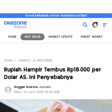
Scroll kebawah untuk membaca artikel
HOME
HOT ISSUE
MARKET UPDATE
SMART MONEY
I
HOME
FINANCE
HOT ISSUE
Rupiah Hampir Tembus Rp18.000 per
Dolar AS, Ini Penyebabnya
Anggie Ariesta
,
Jurnalis
Rabu, 03 Juni 2026 |15:24 WIB