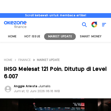
Scroll kebawah untuk membaca artikel
HOME
HOT ISSUE
MARKET UPDATE
SMART MONEY
I
HOME
FINANCE
MARKET UPDATE
IHSG Melesat 121 Poin, Ditutup di Level
6.007
Anggie Ariesta
,
Jurnalis
Jum'at, 12 Juni 2026 |16:18 WIB