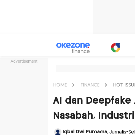
Advertisement
HOME
FINANCE
HOT ISSU
AI dan Deepfake
Nasabah, Industr
Iqbal Dwi Purnama
, Jurnalis-Se