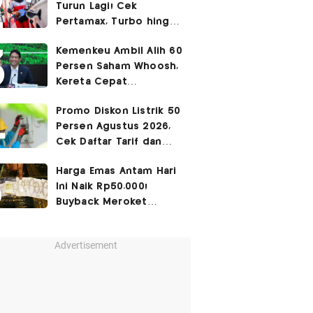
Turun Lagi! Cek
Pertamax, Turbo hingga
Pertalite Hari Ini 6
Kemenkeu Ambil Alih 60
Agustus 2026
Persen Saham Whoosh,
Kereta Cepat
Diperpanjang hingga
Promo Diskon Listrik 50
Surabaya
Persen Agustus 2026,
Cek Daftar Tarif dan
Syaratnya
Harga Emas Antam Hari
Ini Naik Rp50.000!
Buyback Meroket
Rp90.000
Advertisement