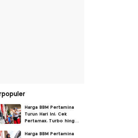
rpopuler
Harga BBM Pertamina
Turun Hari Ini, Cek
Pertamax, Turbo hingga
Pertalite 7 Agustus
Harga BBM Pertamina
2026