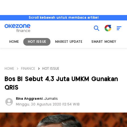
Scroll kebawah untuk membaca artikel
HOME
HOT ISSUE
MARKET UPDATE
SMART MONEY
I
HOME
FINANCE
HOT ISSUE
Bos BI Sebut 4,3 Juta UMKM Gunakan
QRIS
Rina Anggraeni
,
Jurnalis
Minggu, 30 Agustus 2020 |12:54 WIB