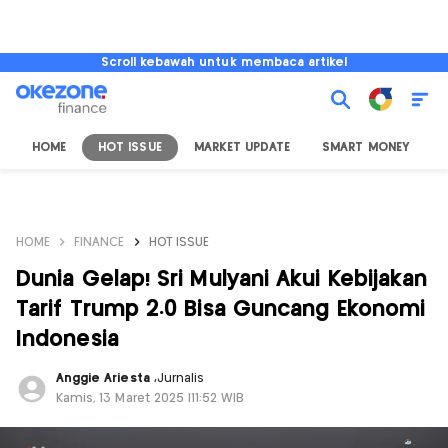
Scroll kebawah untuk membaca artikel
HOME
HOT ISSUE
MARKET UPDATE
SMART MONEY
I
HOME
FINANCE
HOT ISSUE
Dunia Gelap! Sri Mulyani Akui Kebijakan
Tarif Trump 2.0 Bisa Guncang Ekonomi
Indonesia
Anggie Ariesta
,
Jurnalis
Kamis, 13 Maret 2025 |11:52 WIB