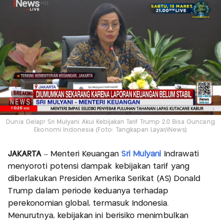
Dunia Gelap! Sri Mulyani Akui Kebijakan Tarif Trump 2.0 Bisa Guncang
Ekonomi Indonesia (Foto: Tangkapan Layar/iNews)
JAKARTA
– Menteri Keuangan
Sri Mulyani
Indrawati
menyoroti potensi dampak kebijakan tarif yang
diberlakukan Presiden Amerika Serikat (AS) Donald
Trump dalam periode keduanya terhadap
perekonomian global, termasuk Indonesia.
Menurutnya, kebijakan ini berisiko menimbulkan