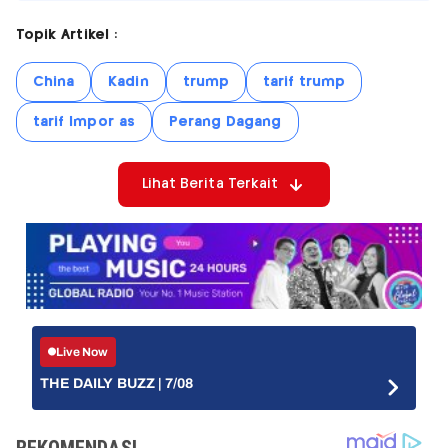
Topik Artikel :
China
Kadin
trump
tarif trump
tarif Impor as
Perang Dagang
Lihat Berita Terkait
Live Now
THE DAILY BUZZ | 7/08