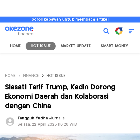
Scroll kebawah untuk membaca artikel
HOME
HOT ISSUE
MARKET UPDATE
SMART MONEY
I
HOME
FINANCE
HOT ISSUE
Siasati Tarif Trump, Kadin Dorong
Ekonomi Daerah dan Kolaborasi
dengan China
Tangguh Yudha
,
Jurnalis
Selasa, 22 April 2025 |16:26 WIB