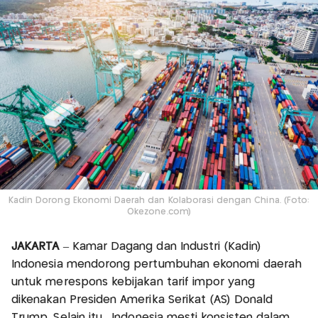
Kadin Dorong Ekonomi Daerah dan Kolaborasi dengan China. (Foto:
Okezone.com)
JAKARTA
– Kamar Dagang dan Industri (Kadin)
Indonesia mendorong pertumbuhan ekonomi daerah
untuk merespons kebijakan tarif impor yang
dikenakan Presiden Amerika Serikat (AS) Donald
Trump. Selain itu, Indonesia mesti konsisten dalam