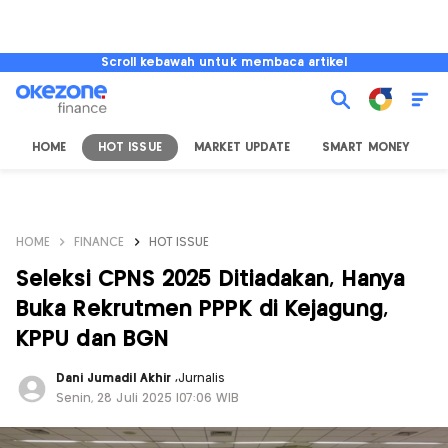
Scroll kebawah untuk membaca artikel
HOME
HOT ISSUE
MARKET UPDATE
SMART MONEY
I
HOME
FINANCE
HOT ISSUE
Seleksi CPNS 2025 Ditiadakan, Hanya
Buka Rekrutmen PPPK di Kejagung,
KPPU dan BGN
Dani Jumadil Akhir
,
Jurnalis
Senin, 28 Juli 2025 |07:06 WIB