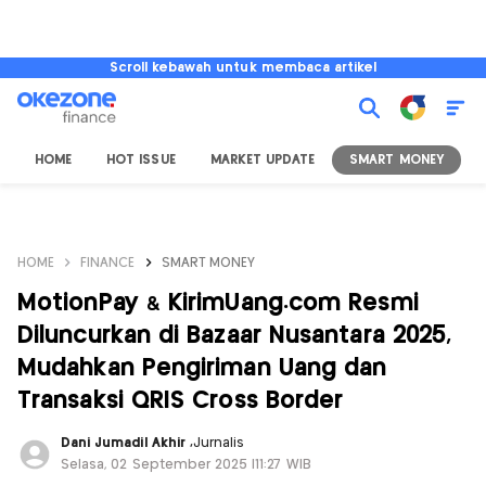
Scroll kebawah untuk membaca artikel
HOME
HOT ISSUE
MARKET UPDATE
SMART MONEY
I
HOME
FINANCE
SMART MONEY
MotionPay & KirimUang.com Resmi
Diluncurkan di Bazaar Nusantara 2025,
Mudahkan Pengiriman Uang dan
Transaksi QRIS Cross Border
Dani Jumadil Akhir
,
Jurnalis
Selasa, 02 September 2025 |11:27 WIB