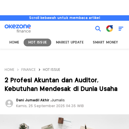
Scroll kebawah untuk membaca artikel
HOME
HOT ISSUE
MARKET UPDATE
SMART MONEY
I
HOME
FINANCE
HOT ISSUE
2 Profesi Akuntan dan Auditor,
Kebutuhan Mendesak di Dunia Usaha
Dani Jumadil Akhir
,
Jurnalis
Kamis, 25 September 2025 |14:35 WIB