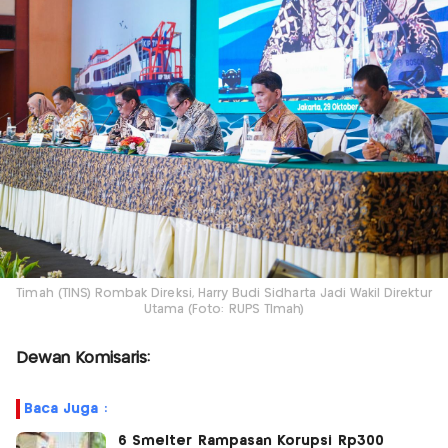
Timah (TINS) Rombak Direksi, Harry Budi Sidharta Jadi Wakil Direktur
Utama (Foto: RUPS TImah)
Dewan Komisaris:
Baca Juga :
6 Smelter Rampasan Korupsi Rp300