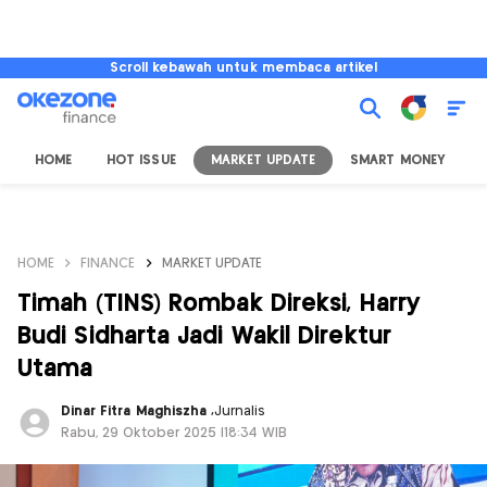
Scroll kebawah untuk membaca artikel
HOME
HOT ISSUE
MARKET UPDATE
SMART MONEY
I
HOME
FINANCE
MARKET UPDATE
Timah (TINS) Rombak Direksi, Harry
Budi Sidharta Jadi Wakil Direktur
Utama
Dinar Fitra Maghiszha
,
Jurnalis
Rabu, 29 Oktober 2025 |18:34 WIB