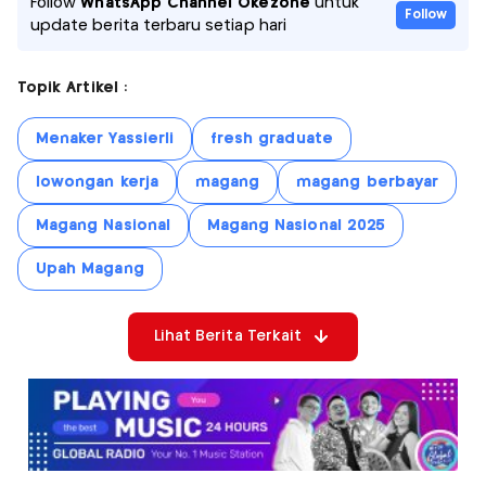
Follow
WhatsApp Channel Okezone
untuk
Follow
update berita terbaru setiap hari
Topik Artikel :
Menaker Yassierli
fresh graduate
lowongan kerja
magang
magang berbayar
Magang Nasional
Magang Nasional 2025
Upah Magang
Lihat Berita Terkait