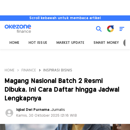
Scroll kebawah untuk membaca artikel
HOME
HOT ISSUE
MARKET UPDATE
SMART MONEY
I
HOME
FINANCE
INSPIRASI BISNIS
Magang Nasional Batch 2 Resmi
Dibuka, Ini Cara Daftar hingga Jadwal
Lengkapnya
Iqbal Dwi Purnama
,
Jurnalis
Kamis, 30 Oktober 2025 |21:16 WIB