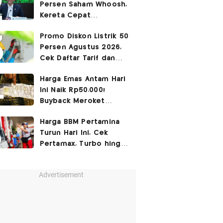
Persen Saham Whoosh,
Kereta Cepat
Diperpanjang hingga
Promo Diskon Listrik 50
Surabaya
Persen Agustus 2026,
Cek Daftar Tarif dan
Syaratnya
Harga Emas Antam Hari
Ini Naik Rp50.000!
Buyback Meroket
Rp90.000
Harga BBM Pertamina
Turun Hari Ini, Cek
Pertamax, Turbo hingga
Pertalite 7 Agustus
2026
Advertisement