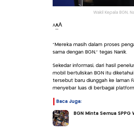
Wakil Kepala BGN, N
A
A
A
“Mereka masih dalam proses pengaj
sama dengan BGN,” tegas Nanik.
Sekedar informasi, dari hasil pene
mobil bertuliskan BGN itu diketah
tersebut baru diunggah ke laman 
menyebar luas di berbagai platform
Baca Juga:
BGN Minta Semua SPPG W