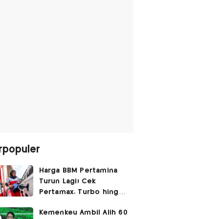
rpopuler
Harga BBM Pertamina
Turun Lagi! Cek
Pertamax, Turbo hingga
Pertalite Hari Ini 6
Kemenkeu Ambil Alih 60
Agustus 2026