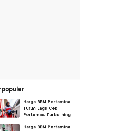
rpopuler
Harga BBM Pertamina
Turun Lagi! Cek
Pertamax, Turbo hingga
Pertalite Hari Ini 6
Harga BBM Pertamina
Agustus 2026