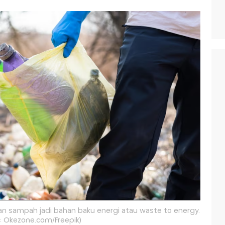
n sampah jadi bahan baku energi atau waste to energy.
o: Okezone.com/Freepik)