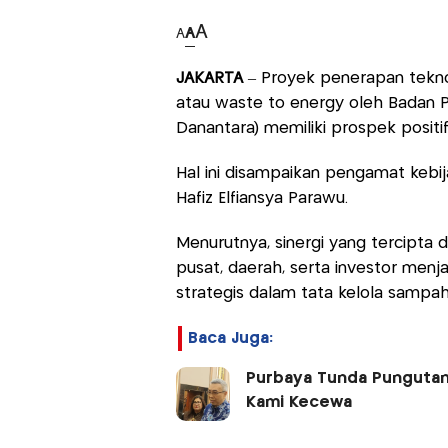
A
A
A
JAKARTA
– Proyek penerapan tekno
atau waste to energy oleh Badan P
Danantara) memiliki prospek positi
Hal ini disampaikan pengamat kebi
Hafiz Elfiansya Parawu.
Menurutnya, sinergi yang tercipta
pusat, daerah, serta investor menja
strategis dalam tata kelola sampa
Baca Juga:
Purbaya Tunda Pungutan 
Kami Kecewa