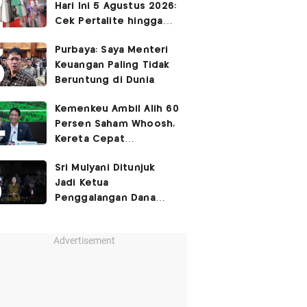
Hari Ini 5 Agustus 2026:
Cek Pertalite hingga
Pertamax, Ada yang
Purbaya: Saya Menteri
Turun
Keuangan Paling Tidak
Beruntung di Dunia
Kemenkeu Ambil Alih 60
Persen Saham Whoosh,
Kereta Cepat
Diperpanjang hingga
Sri Mulyani Ditunjuk
Surabaya
Jadi Ketua
Penggalangan Dana
untuk Negara Miskisn
Advertisement