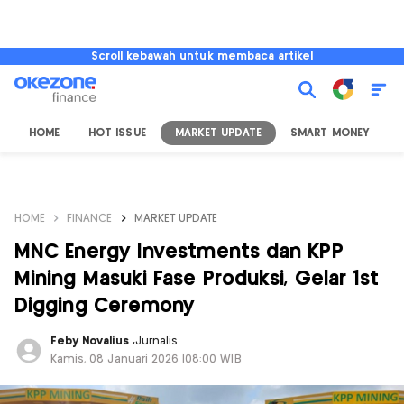
Scroll kebawah untuk membaca artikel
HOME
HOT ISSUE
MARKET UPDATE
SMART MONEY
I
HOME
FINANCE
MARKET UPDATE
MNC Energy Investments dan KPP
Mining Masuki Fase Produksi, Gelar 1st
Digging Ceremony
Feby Novalius
,
Jurnalis
Kamis, 08 Januari 2026 |08:00 WIB