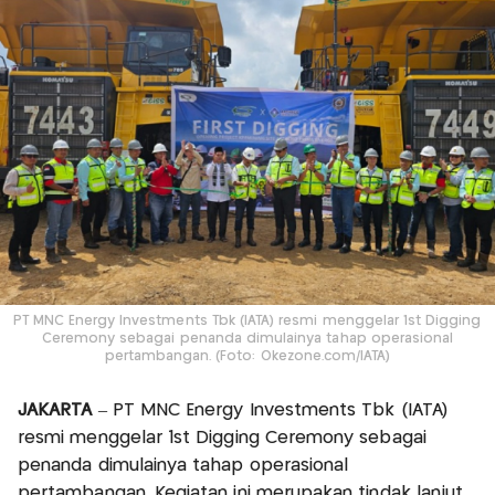
PT MNC Energy Investments Tbk (IATA) resmi menggelar 1st Digging
Ceremony sebagai penanda dimulainya tahap operasional
pertambangan. (Foto: Okezone.com/IATA)
JAKARTA
– PT MNC Energy Investments Tbk (IATA)
resmi menggelar 1st Digging Ceremony sebagai
penanda dimulainya tahap operasional
pertambangan. Kegiatan ini merupakan tindak lanjut