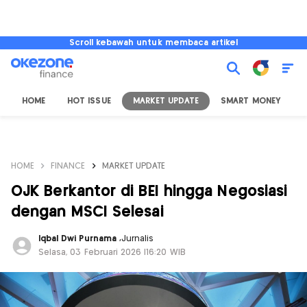
Scroll kebawah untuk membaca artikel
HOME
HOT ISSUE
MARKET UPDATE
SMART MONEY
I
HOME
FINANCE
MARKET UPDATE
OJK Berkantor di BEI hingga Negosiasi
dengan MSCI Selesai
Iqbal Dwi Purnama
,
Jurnalis
Selasa, 03 Februari 2026 |16:20 WIB