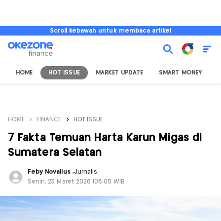
Scroll kebawah untuk membaca artikel
HOME
HOT ISSUE
MARKET UPDATE
SMART MONEY
I
HOME
FINANCE
HOT ISSUE
7 Fakta Temuan Harta Karun Migas di
Sumatera Selatan
Feby Novalius
,
Jurnalis
Senin, 23 Maret 2026 |08:05 WIB