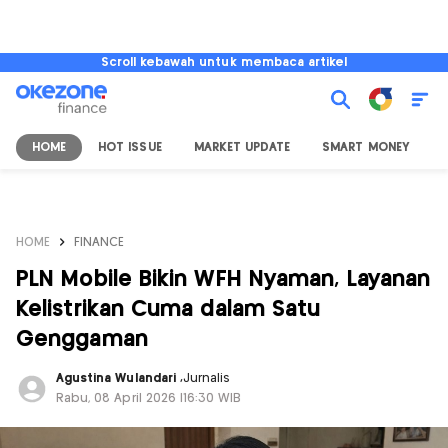
Scroll kebawah untuk membaca artikel
HOME
HOT ISSUE
MARKET UPDATE
SMART MONEY
I
HOME
FINANCE
PLN Mobile Bikin WFH Nyaman, Layanan
Kelistrikan Cuma dalam Satu
Genggaman
Agustina Wulandari
,
Jurnalis
Rabu, 08 April 2026 |16:30 WIB