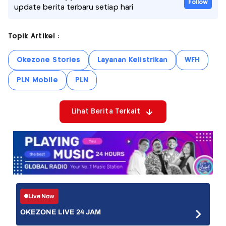
Follow
update berita terbaru setiap hari
Topik Artikel :
Okezone Stories
Layanan Kelistrikan
WFH
PLN Mobile
PLN
Lihat Berita Terkait
Live Now
OKEZONE LIVE 24 JAM