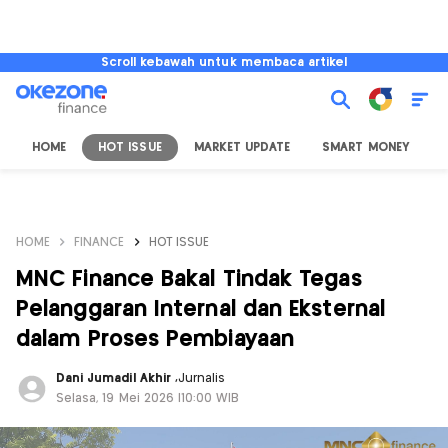
Scroll kebawah untuk membaca artikel
HOME
HOT ISSUE
MARKET UPDATE
SMART MONEY
I
HOME
FINANCE
HOT ISSUE
MNC Finance Bakal Tindak Tegas
Pelanggaran Internal dan Eksternal
dalam Proses Pembiayaan
Dani Jumadil Akhir
,
Jurnalis
Selasa, 19 Mei 2026 |10:00 WIB