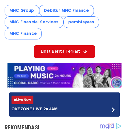
MNC Group
Debitur MNC Finance
MNC Financial Services
pembiayaan
MNC Finance
Lihat Berita Terkait
Live Now
OKEZONE LIVE 24 JAM