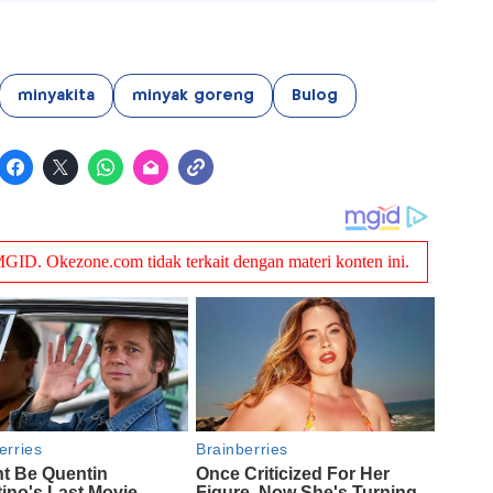
minyakita
minyak goreng
Bulog