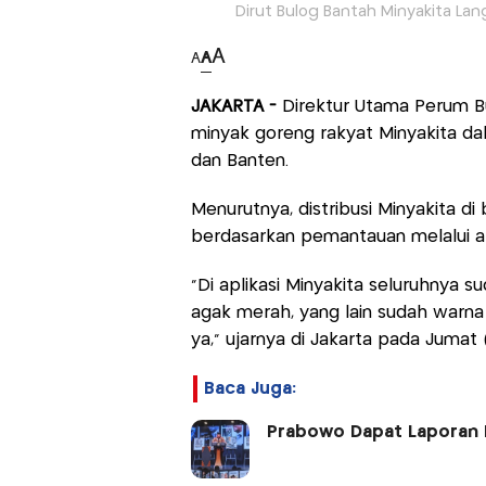
Dirut Bulog Bantah Minyakita Lan
A
A
A
JAKARTA -
Direktur Utama Perum B
minyak goreng rakyat Minyakita dal
dan Banten.
Menurutnya, distribusi Minyakita di
berdasarkan pemantauan melalui apl
"Di aplikasi Minyakita seluruhnya s
agak merah, yang lain sudah warna h
ya," ujarnya di Jakarta pada Jumat 
Baca Juga:
Prabowo Dapat Laporan 