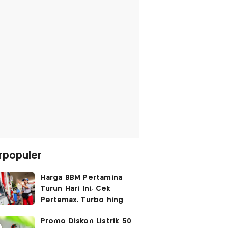
rpopuler
Harga BBM Pertamina
Turun Hari Ini, Cek
Pertamax, Turbo hingga
Pertalite 7 Agustus
Promo Diskon Listrik 50
2026