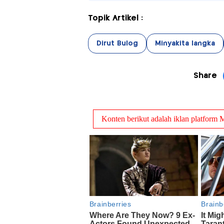
Topik Artikel :
Dirut Bulog
Minyakita langka
Share