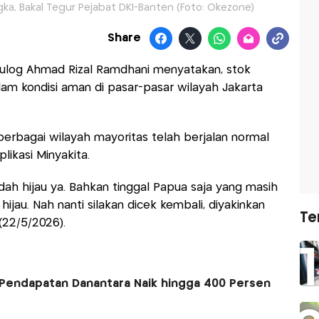
gka, Bakal Tegur Pejabat DKI-Banten (Foto: Okezone)
Share
ulog Ahmad Rizal Ramdhani menyatakan, stok
am kondisi aman di pasar-pasar wilayah Jakarta
 berbagai wilayah mayoritas telah berjalan normal
ikasi Minyakita.
udah hijau ya. Bahkan tinggal Papua saja yang masih
ijau. Nah nanti silakan dicek kembali, diyakinkan
Te
(22/5/2026).
Pendapatan Danantara Naik hingga 400 Persen