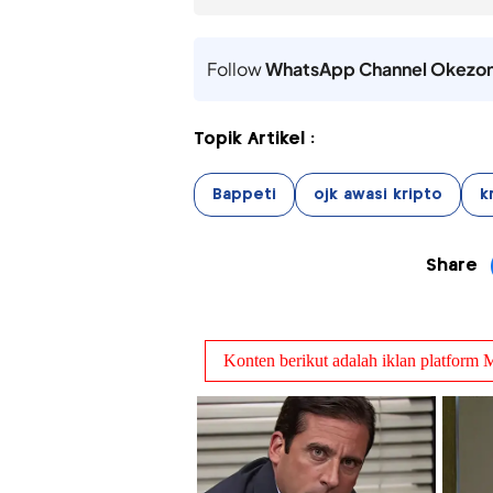
Follow
WhatsApp Channel Okezo
Topik Artikel :
Bappeti
ojk awasi kripto
k
Share