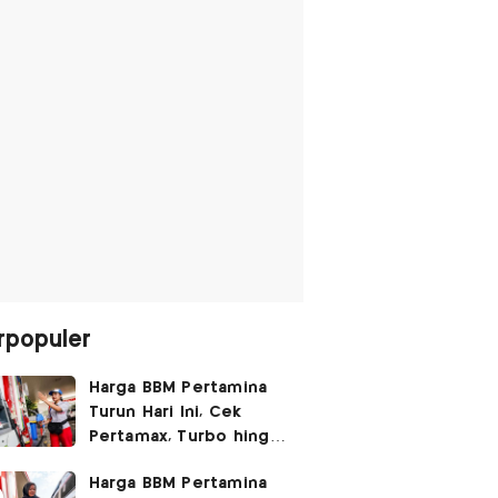
rpopuler
Harga BBM Pertamina
Turun Hari Ini, Cek
Pertamax, Turbo hingga
Pertalite 7 Agustus
Harga BBM Pertamina
2026