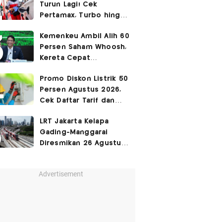
Turun Lagi! Cek
Pertamax, Turbo hingga
Pertalite Hari Ini 6
Kemenkeu Ambil Alih 60
Agustus 2026
Persen Saham Whoosh,
Kereta Cepat
Diperpanjang hingga
Promo Diskon Listrik 50
Surabaya
Persen Agustus 2026,
Cek Daftar Tarif dan
Syaratnya
LRT Jakarta Kelapa
Gading-Manggarai
Diresmikan 26 Agustus
2026
Advertisement