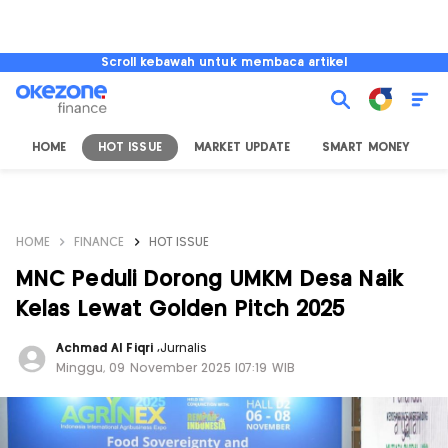
Scroll kebawah untuk membaca artikel
HOME
HOT ISSUE
MARKET UPDATE
SMART MONEY
I
HOME
FINANCE
HOT ISSUE
MNC Peduli Dorong UMKM Desa Naik
Kelas Lewat Golden Pitch 2025
Achmad Al Fiqri
,
Jurnalis
Minggu, 09 November 2025 |07:19 WIB