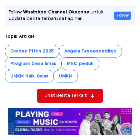
Follow
WhatsApp Channel Okezone
untuk
Follow
update berita terbaru setiap hari
Topik Artikel :
Golden Pitch 2025
Angela Tanoesoedibjo
Program Desa Emas
MNC peduli
UMKM Naik Kelas
UMKM
Lihat Berita Terkait