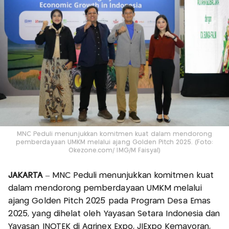
MNC Peduli menunjukkan komitmen kuat dalam mendorong
pemberdayaan UMKM melalui ajang Golden Pitch 2025. (Foto:
Okezone.com/ IMG/M Faisyal)
JAKARTA
– MNC Peduli menunjukkan komitmen kuat
dalam mendorong pemberdayaan UMKM melalui
ajang Golden Pitch 2025 pada Program Desa Emas
2025, yang dihelat oleh Yayasan Setara Indonesia dan
Yayasan INOTEK di Agrinex Expo, JIExpo Kemayoran,