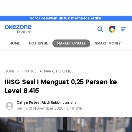
Scroll kebawah untuk membaca artikel
HOME
HOT ISSUE
MARKET UPDATE
SMART MONEY
I
HOME
FINANCE
MARKET UPDATE
IHSG Sesi I Menguat 0,25 Persen ke
Level 8.415
Cahya Puteri Abdi Rabbi
,
Jurnalis
Senin, 10 November 2025 |12:46 WIB