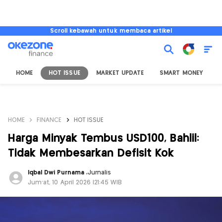
Scroll kebawah untuk membaca artikel
HOME
HOT ISSUE
MARKET UPDATE
SMART MONEY
I
HOME
FINANCE
HOT ISSUE
Harga Minyak Tembus USD100, Bahlil:
Tidak Membesarkan Defisit Kok
Iqbal Dwi Purnama
,
Jurnalis
Jum'at, 10 April 2026 |21:45 WIB