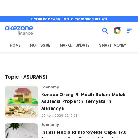
Scroll kebawah untuk membaca artikel
HOME
HOT ISSUE
MARKET UPDATE
SMART MONEY
I
Topic : ASURANSI
Economy
Kenapa Orang RI Masih Belum Melek
Asuransi Properti? Ternyata Ini
Alasannya
29 April 2026 22:10:08
Economy
Inflasi Medis RI Diproyeksi Capai 17,8