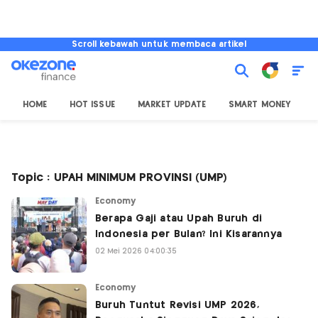
Scroll kebawah untuk membaca artikel
HOME
HOT ISSUE
MARKET UPDATE
SMART MONEY
I
Topic : UPAH MINIMUM PROVINSI (UMP)
Economy
Berapa Gaji atau Upah Buruh di
Indonesia per Bulan? Ini Kisarannya
02 Mei 2026 04:00:35
Economy
Buruh Tuntut Revisi UMP 2026,