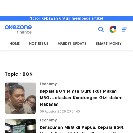
Scroll kebawah untuk membaca artikel
HOME
HOT ISSUE
MARKET UPDATE
SMART MONEY
I
Topic : BGN
Economy
Kepala BGN Minta Guru Ikut Makan
MBG, Jelaskan Kandungan Gizi dalam
Makanan
06 Agustus 2026 23:54:40
Economy
Keracunan MBG di Papua, Kepala BGN: