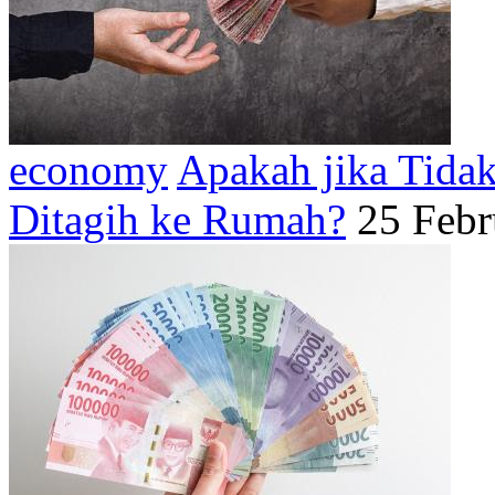
economy
Apakah jika Tida
Ditagih ke Rumah?
25 Febr