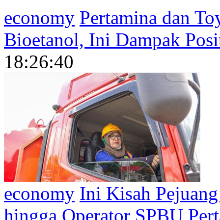
economy
Pertamina dan To
Bioetanol, Ini Dampak Posi
18:26:40
economy
Ini Kisah Pejuang
hingga Operator SPBU Per