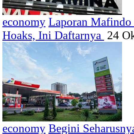
economy
Laporan Mafindo 
Hoaks, Ini Daftarnya
24 Ok
economy
Begini Seharusny