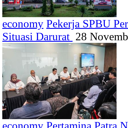
economy
Pekerja SPBU Per
Situasi Darurat
28 Novembe
economy
Pertamina Patra 