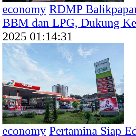
economy
RDMP Balikpapan 
BBM dan LPG, Dukung Keta
2025 01:14:31
economy
Pertamina Siap Ed