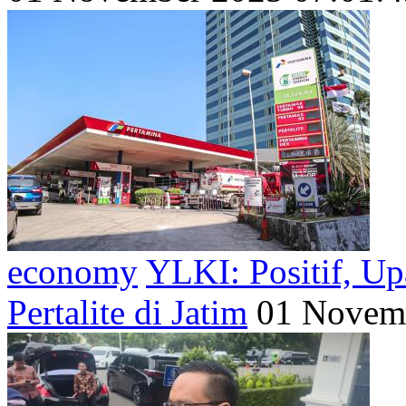
economy
YLKI: Positif, U
Pertalite di Jatim
01 Novemb