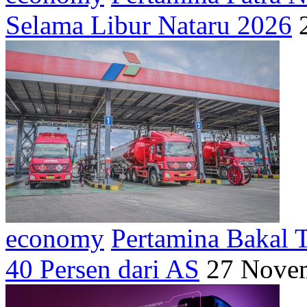
Selama Libur Nataru 2026
economy
Pertamina Bakal 
40 Persen dari AS
27 Novem